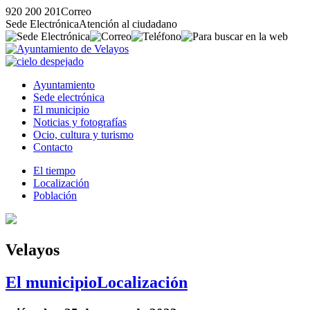
920 200 201
Correo
Sede Electrónica
Atención al ciudadano
Ayuntamiento
Sede electrónica
El municipio
Noticias y fotografías
Ocio, cultura y turismo
Contacto
El tiempo
Localización
Población
Velayos
El municipio
Localización